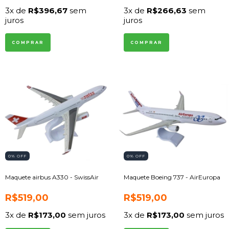
3
x de
R$396,67
sem
3
x de
R$266,63
sem
juros
juros
0
% OFF
0
% OFF
Maquete airbus A330 - SwissAir
Maquete Boeing 737 - AirEuropa
R$519,00
R$519,00
3
x de
R$173,00
sem juros
3
x de
R$173,00
sem juros