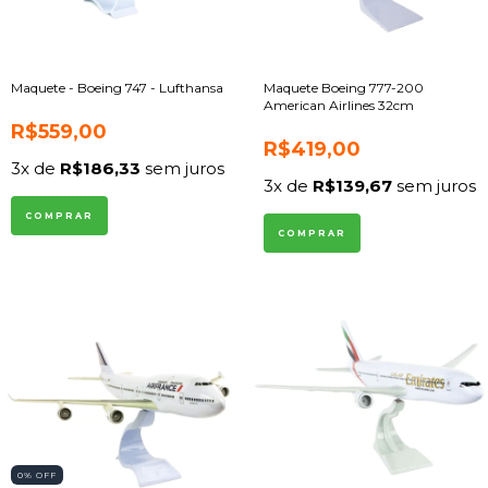
Maquete - Boeing 747 - Lufthansa
Maquete Boeing 777-200
American Airlines 32cm
R$559,00
R$419,00
3
x de
R$186,33
sem juros
3
x de
R$139,67
sem juros
0
% OFF