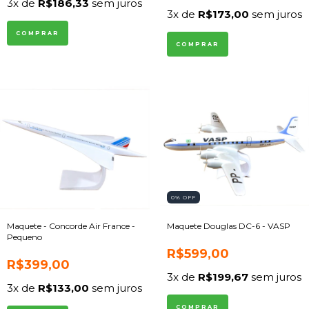
3
x de
R$186,33
sem juros
3
x de
R$173,00
sem juros
0
% OFF
Maquete - Concorde Air France -
Maquete Douglas DC-6 - VASP
Pequeno
R$599,00
R$399,00
3
x de
R$199,67
sem juros
3
x de
R$133,00
sem juros