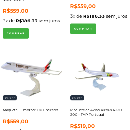
R$559,00
R$559,00
3
x de
R$186,33
sem juros
3
x de
R$186,33
sem juros
0
% OFF
0
% OFF
Maquete - Embraer 190 Emirates
Maquete de Avião Airbus A330-
200 - TAP Portugal
R$559,00
R$519,00