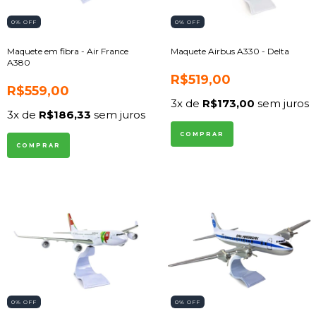
0
% OFF
0
% OFF
Maquete em fibra - Air France
Maquete Airbus A330 - Delta
A380
R$519,00
R$559,00
3
x de
R$173,00
sem juros
3
x de
R$186,33
sem juros
0
% OFF
0
% OFF