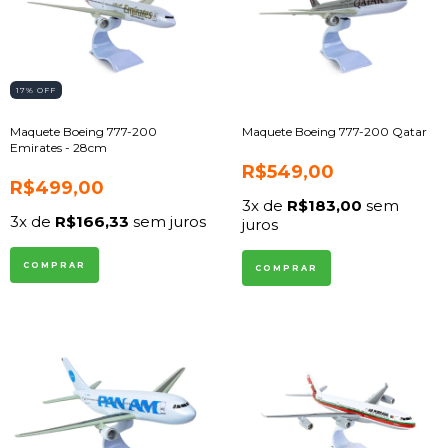
17
% OFF
Maquete Boeing 777-200
Maquete Boeing 777-200 Qatar
Emirates - 28cm
R$549,00
R$499,00
3
x de
R$183,00
sem
3
x de
R$166,33
sem juros
juros