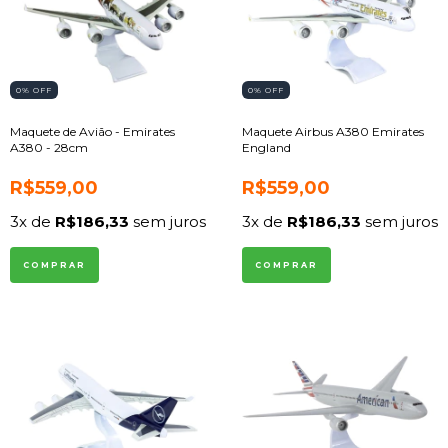
0
% OFF
0
% OFF
Maquete de Avião - Emirates
Maquete Airbus A380 Emirates
A380 - 28cm
England
R$559,00
R$559,00
3
x de
R$186,33
sem juros
3
x de
R$186,33
sem juros