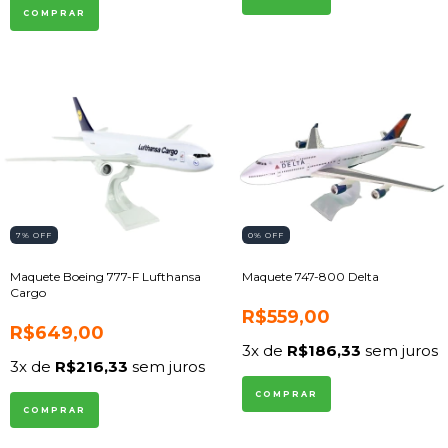
7
% OFF
0
% OFF
Maquete Boeing 777-F Lufthansa
Maquete 747-800 Delta
Cargo
R$559,00
R$649,00
3
x de
R$186,33
sem juros
3
x de
R$216,33
sem juros