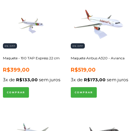
0
% OFF
0
% OFF
Maquete - 190 TAP Express 22 cm
Maquete Airbus A320 - Avianca
R$399,00
R$519,00
3
x de
R$133,00
sem juros
3
x de
R$173,00
sem juros