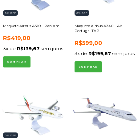
0
% OFF
0
% OFF
Maquete Airbus A310 - Pan Am
Maquete Airbus A340 - Air
Portugal TAP
R$419,00
R$599,00
3
x de
R$139,67
sem juros
3
x de
R$199,67
sem juros
0
% OFF