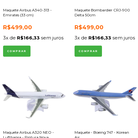
Maquete Airbus A340-313 -
Maquete Bombardier CRJ-900
Emirates (33 cm)
Delta 50cm
R$499,00
R$499,00
3
x de
R$166,33
sem juros
3
x de
R$166,33
sem juros
Maquete Airbus A320 NEO -
Maquete - Boeing 747 - Korean
Lufthansa - Pintura Nova
Air