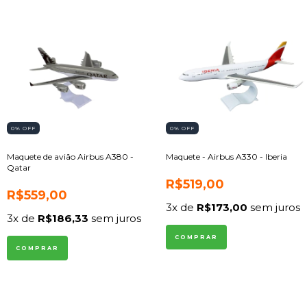
0
% OFF
0
% OFF
Maquete de avião Airbus A380 -
Maquete - Airbus A330 - Iberia
Qatar
R$519,00
R$559,00
3
x de
R$173,00
sem juros
3
x de
R$186,33
sem juros