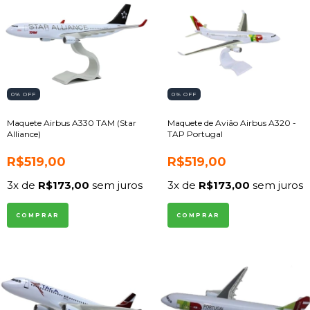
0
% OFF
0
% OFF
Maquete Airbus A330 TAM (Star
Maquete de Avião Airbus A320 -
Alliance)
TAP Portugal
R$519,00
R$519,00
3
x de
R$173,00
sem juros
3
x de
R$173,00
sem juros