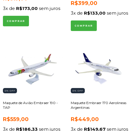
R$399,00
3
x de
R$173,00
sem juros
3
x de
R$133,00
sem juros
0
% OFF
0
% OFF
Maquete de Avião Embraer 190 -
Maquete Embraer 170 Aerolineas
TAP
Argentinas
R$559,00
R$449,00
3
x de
R$186,33
sem juros
3
x de
R$149,67
sem juros