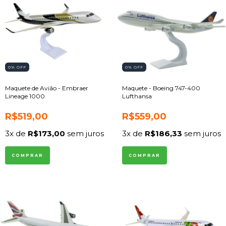
0
% OFF
0
% OFF
Maquete de Avião - Embraer
Maquete - Boeing 747-400
Lineage 1000
Lufthansa
R$519,00
R$559,00
3
x de
R$173,00
sem juros
3
x de
R$186,33
sem juros