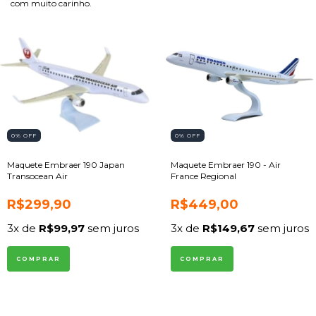
com muito carinho.
0
% OFF
0
% OFF
Maquete Embraer 190 Japan
Maquete Embraer 190 - Air
Transocean Air
France Regional
R$299,90
R$449,00
3
x de
R$99,97
sem juros
3
x de
R$149,67
sem juros