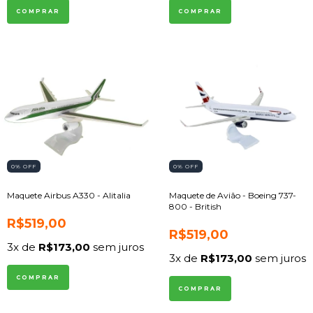
0
% OFF
0
% OFF
Maquete Airbus A330 - Alitalia
Maquete de Avião - Boeing 737-
800 - British
R$519,00
R$519,00
3
x de
R$173,00
sem juros
3
x de
R$173,00
sem juros