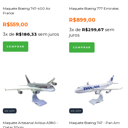
Maquete Boeing 747-400 Air
Maquete Boeing 777 Emirates
France
R$899,00
R$559,00
3
x de
R$299,67
sem
3
x de
R$186,33
sem juros
juros
0
% OFF
0
% OFF
Maquete Artesanal Airbus A380 -
Maquete Boeing 747 - Pan Am
Qatar 30cm