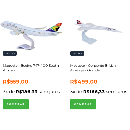
0
% OFF
0
% OFF
Maquete - Boeing 747-400 South
Maquete - Concorde British
African
Airways - Grande
R$559,00
R$499,00
3
x de
R$186,33
sem juros
3
x de
R$166,33
sem juros