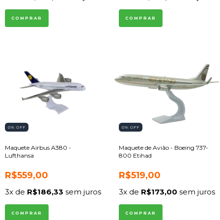
0
% OFF
0
% OFF
Maquete Airbus A380 -
Maquete de Avião - Boeing 737-
Lufthansa
800 Etihad
R$559,00
R$519,00
3
x de
R$186,33
sem juros
3
x de
R$173,00
sem juros