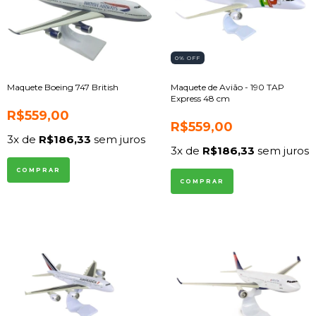
0
% OFF
Maquete Boeing 747 British
Maquete de Avião - 190 TAP
Express 48 cm
R$559,00
R$559,00
3
x de
R$186,33
sem juros
3
x de
R$186,33
sem juros