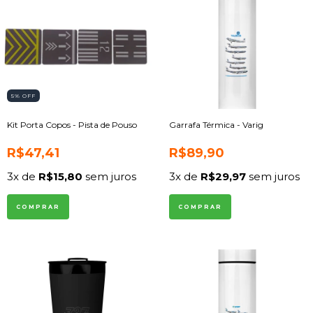
5
% OFF
Kit Porta Copos - Pista de Pouso
Garrafa Térmica - Varig
R$47,41
R$89,90
3
x de
R$15,80
sem juros
3
x de
R$29,97
sem juros
COMPRAR