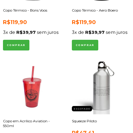
Copo Térmico - Bons Voos
Copo Térmico - Aero Boero
R$119,90
R$119,90
3
x de
R$39,97
sem juros
3
x de
R$39,97
sem juros
COMPRAR
COMPRAR
ESGOTADO
Copo em Acrílico Aviation -
Squeeze Piloto
550ml