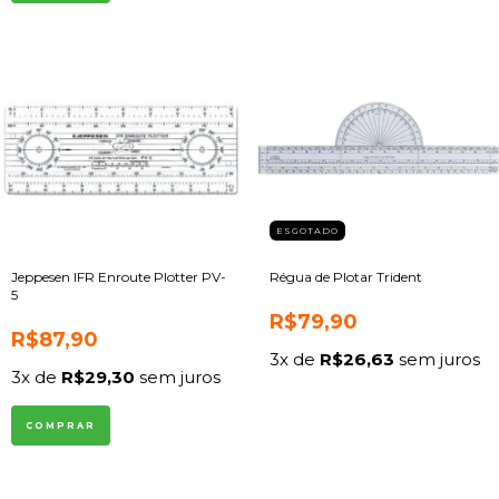
ESGOTADO
Jeppesen IFR Enroute Plotter PV-
Régua de Plotar Trident
5
R$79,90
R$87,90
3
x de
R$26,63
sem juros
3
x de
R$29,30
sem juros