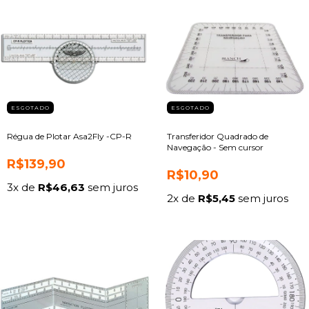
ESGOTADO
ESGOTADO
Régua de Plotar Asa2Fly -CP-R
Transferidor Quadrado de
Navegação - Sem cursor
R$139,90
R$10,90
3
x de
R$46,63
sem juros
2
x de
R$5,45
sem juros