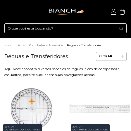
0
Início
.
Livros
.
Pranchetas e Acessórios
.
Réguas e Transferidores
Réguas e Transferidores
FILTRAR
Aqui você encontra diversos modelos de réguas, além de compassos e
esquadros, para te auxiliar em suas navegações aéreas.
25% OFF
25% OFF
COMPRANDO 5 OU MAIS
COMPRANDO 5 OU MAIS