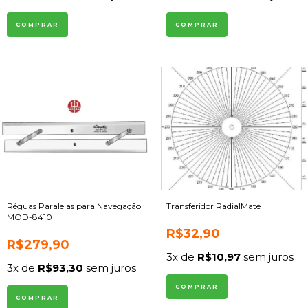
Réguas Paralelas para Navegação
Transferidor RadialMate
MOD-8410
R$32,90
R$279,90
3
x de
R$10,97
sem juros
3
x de
R$93,30
sem juros