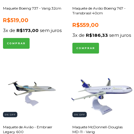
Maquete Boeing 737 - Varig 32cm
Maquete de Avião Boeing 767 -
Transbrasil 40cm
R$519,00
R$559,00
3
x de
R$173,00
sem juros
3
x de
R$186,33
sem juros
0
% OFF
0
% OFF
Maquete de Avião - Embraer
Maquete McDonnell-Douglas
Legacy 600
MD-11 - Varig