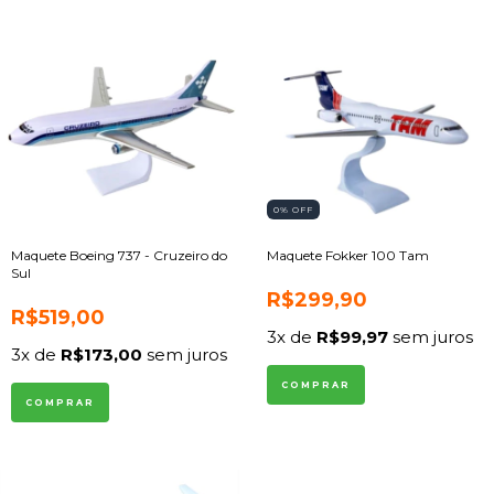
0
% OFF
Maquete Boeing 737 - Cruzeiro do
Maquete Fokker 100 Tam
Sul
R$299,90
R$519,00
3
x de
R$99,97
sem juros
3
x de
R$173,00
sem juros