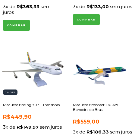
3
x de
R$363,33
sem
3
x de
R$133,00
sem juros
juros
0
% OFF
Maquete Boeing 707 - Transbrasil
Maquete Embraer 190 Azul
Bandeira do Brasil
R$449,90
R$559,00
3
x de
R$149,97
sem juros
3
x de
R$186,33
sem juros