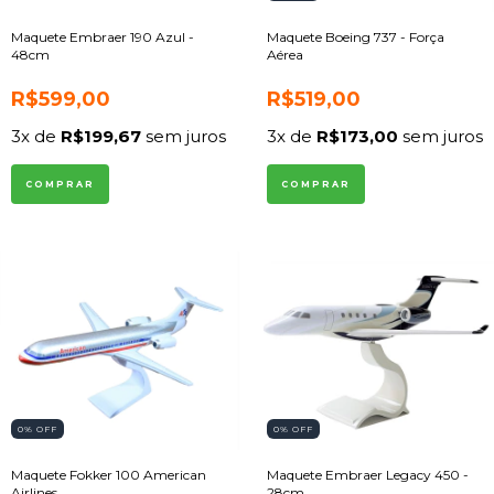
Maquete Embraer 190 Azul -
Maquete Boeing 737 - Força
48cm
Aérea
R$599,00
R$519,00
3
x de
R$199,67
sem juros
3
x de
R$173,00
sem juros
0
% OFF
0
% OFF
Maquete Fokker 100 American
Maquete Embraer Legacy 450 -
Airlines
28cm