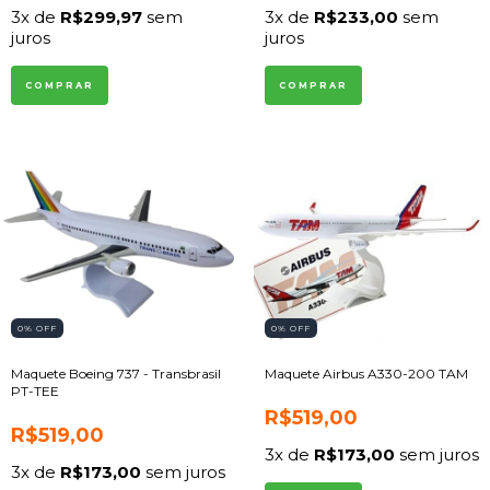
3
x de
R$299,97
sem
3
x de
R$233,00
sem
juros
juros
0
% OFF
0
% OFF
Maquete Boeing 737 - Transbrasil
Maquete Airbus A330-200 TAM
PT-TEE
R$519,00
R$519,00
3
x de
R$173,00
sem juros
3
x de
R$173,00
sem juros