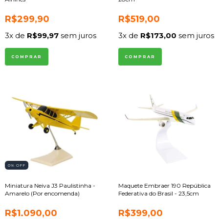
R$299,90
R$519,00
3
x de
R$99,97
sem juros
3
x de
R$173,00
sem juros
0
% OFF
Miniatura Neiva J3 Paulistinha -
Maquete Embraer 190 República
Amarelo (Por encomenda)
Federativa do Brasil - 23,5cm
R$1.090,00
R$399,00