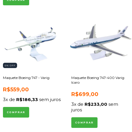
0
% OFF
Maquete Boeing 747 - Varig
Maquete Boeing 747-400 Varig
Icaro
R$559,00
R$699,00
3
x de
R$186,33
sem juros
3
x de
R$233,00
sem
juros