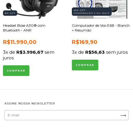
25% OFF
8
% OFF
COMPRANDO 5 OU MAIS
Headset Bose A30® com
Computador de Voo E6B - Bianch
Bluetooth - ANR
+ Resumão
R$11.990,00
R$169,90
3
x de
R$3.996,67
sem
3
x de
R$56,63
sem juros
juros
COMPRAR
ASSINE NOSSA NEWSLETTER