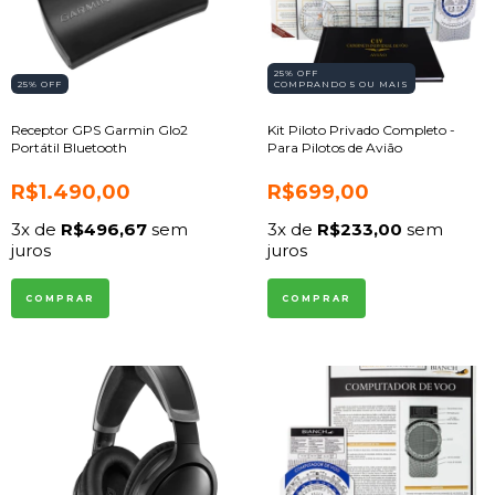
25% OFF
25
% OFF
COMPRANDO 5 OU MAIS
Receptor GPS Garmin Glo2
Kit Piloto Privado Completo -
Portátil Bluetooth
Para Pilotos de Avião
R$1.490,00
R$699,00
3
x de
R$496,67
sem
3
x de
R$233,00
sem
juros
juros