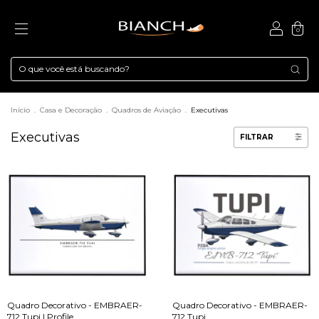
0
Início
.
Casa e Decoração
.
Quadros de Aviação
.
Executivas
Executivas
FILTRAR
Quadro Decorativo - EMBRAER-
Quadro Decorativo - EMBRAER-
712 Tupi | Profile
712 Tupi