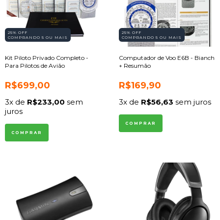
25% OFF
25% OFF
COMPRANDO 5 OU MAIS
COMPRANDO 5 OU MAIS
Kit Piloto Privado Completo -
Computador de Voo E6B - Bianch
Para Pilotos de Avião
+ Resumão
R$699,00
R$169,90
3
x de
R$233,00
sem
3
x de
R$56,63
sem juros
juros