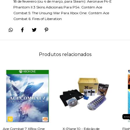
18 de fevereiro (ou 4 de março, para Steam): Aeronave F4-E
Phantom II 3 Skins Adicionais Para PS4: Contém Ace
Combat 5: The Unsung War Para Xbox One: Contém Ace
Combat 6: Fires of Liberation
Produtos relacionados
ES
Ace Combat 7 XBox One
X-Plane 10 - Edição de
Flig