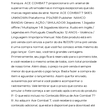
franquia. ACE COMBAT 7 proporcionará um arsenal de
superarmas ultramodernas e inimigos excepcionais ​que são
marcas registradas da série. Nome: ACE COMBAT 7 SKIES
UNKNOWN Plataforma: PS4/XB1 Publisher: NAMCO
BANDAI Gênero: AÇÃO / SIMULADOR Jogadores: 1 Jogador
offline / Multiplayer 1-8 Jogadores Idioma: Áudio em Inglês /
Legendas em Português Classificação: 12 ANOS – Violência /
Linguagem Imprópria Manual: Não Este produto está em
pré-venda com envios a partir do dia 18/01/19 Uma pré-venda
é uma compra normal, que você faz conosco antes mesmo do
jogo lançar. Com isso, você terá grandes vantagens.
Primeiramente, seu jogo ficará reservado para o primeiro lote,
e você receberá o mesmo antes de todos, com total prioridade
de nosso time. Além disso, o preço na pré-venda é sempre
menor do que quando o jogo lança. Basta fazer a compra do
item e aguardar o lançamento. Assim que for enviado,
avisaremos por email e você poderá acompanhar o
rastreamento. Vale lembrar que o prazo que consta ao
simular o frete começa a ser contado após o envio do produto.
P: O que está incluso no Conteúdo Bônus de Ace Combat 7?
R: Ao adquirir Ace Combat 7, você receberá o seguinte
conteúdo adicional, que estará disponível para download até