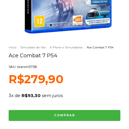
Início
.
Simulador de Voo
.
X-Plane e Simuladores
.
Ace Combat 7 PS4
Ace Combat 7 PS4
SKU: bianch3738
R$279,90
3
x de
R$93,30
sem juros