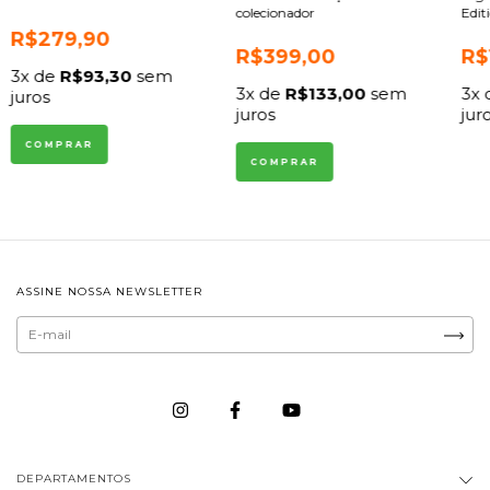
colecionador
Edi
R$279,90
R$399,00
R$
3
x de
R$93,30
sem
3
x de
R$133,00
sem
3
x
juros
juros
jur
ASSINE NOSSA NEWSLETTER
DEPARTAMENTOS