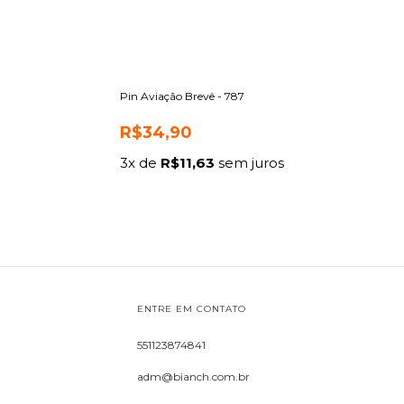
Pin Aviação Brevê - 787
R$34,90
3
x de
R$11,63
sem juros
ENTRE EM CONTATO
551123874841
adm@bianch.com.br