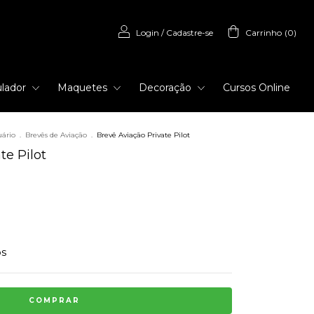
Login
/
Cadastre-se
Carrinho
(
0
)
lador
Maquetes
Decoração
Cursos Online
uário
.
Brevês de Aviação
.
Brevê Aviação Private Pilot
te Pilot
os