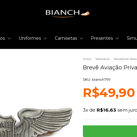
rios
Uniformes
Camisetas
Presentes
Simu
Início
.
Vestuário
.
Acessórios Vest
Brevê Aviação Priva
SKU: bianch799
R$49,90
3
x de
R$16,63
sem jur