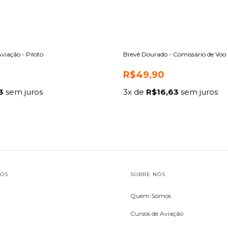
viação - Piloto
Brevê Dourado - Comissário de Voo
R$49,90
3
sem juros
3
x de
R$16,63
sem juros
TOS
SOBRE NÓS
Quem Somos
Cursos de Aviação