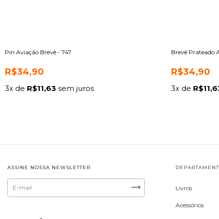
Pin Aviação Brevê - 747
Brevê Prateado A
R$34,90
R$34,90
3
x de
R$11,63
sem juros
3
x de
R$11,6
ASSINE NOSSA NEWSLETTER
DEPARTAMEN
Livros
Acessórios