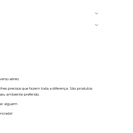
verso aéreo.
lhes precisos que fazem toda a diferença. São produtos
seu ambiente preferido.
ear alguem.
enciada!