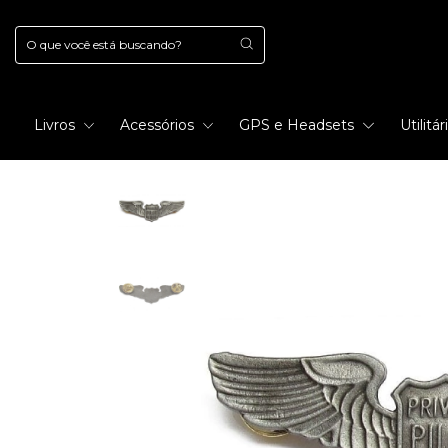
Livros
Acessórios
GPS e Headsets
Utilitá