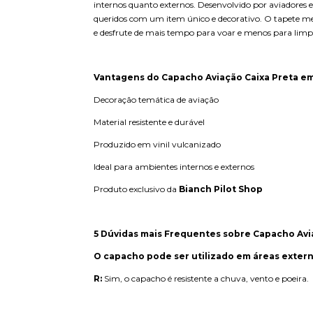
internos quanto externos. Desenvolvido por aviadores e
queridos com um item único e decorativo. O tapete mede
e desfrute de mais tempo para voar e menos para limp
Vantagens do Capacho Aviação Caixa Preta em 
Decoração temática de aviação
Material resistente e durável
Produzido em vinil vulcanizado
Ideal para ambientes internos e externos
Produto exclusivo da
Bianch Pilot Shop
5 Dúvidas mais Frequentes sobre Capacho Avia
O capacho pode ser utilizado em áreas exter
R:
Sim, o capacho é resistente a chuva, vento e poeira.