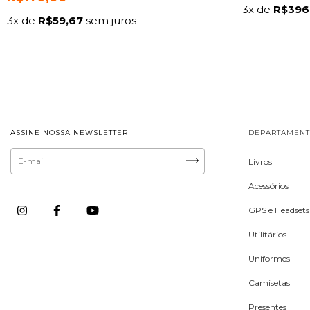
3
x de
R$396
3
x de
R$59,67
sem juros
ASSINE NOSSA NEWSLETTER
DEPARTAMEN
Livros
Acessórios
GPS e Headsets
Utilitários
Uniformes
Camisetas
Presentes