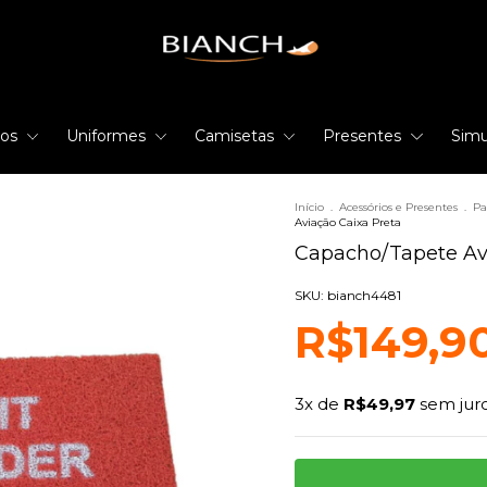
rios
Uniformes
Camisetas
Presentes
Simu
Início
.
Acessórios e Presentes
.
Pa
Aviação Caixa Preta
Capacho/Tapete Av
SKU: bianch4481
R$149,9
3
x de
R$49,97
sem jur