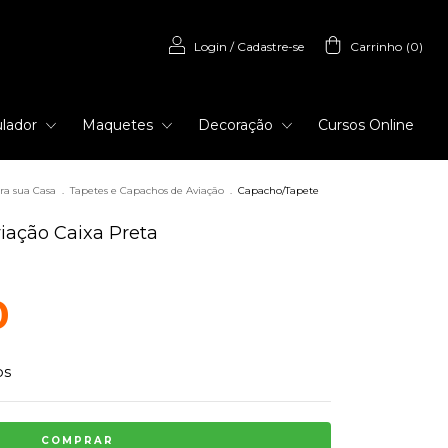
Login
/
Cadastre-se
Carrinho
(
0
)
lador
Maquetes
Decoração
Cursos Online
ra sua Casa
.
Tapetes e Capachos de Aviação
.
Capacho/Tapete
iação Caixa Preta
0
os