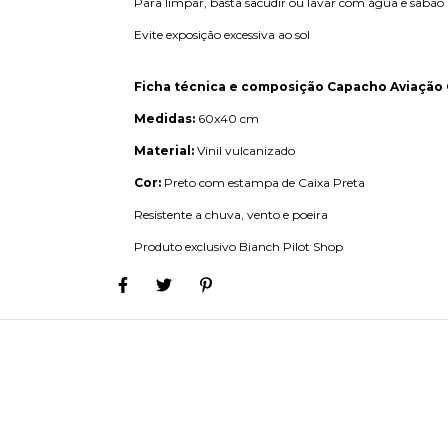
Para limpar, basta sacudir ou lavar com água e sabão
Evite exposição excessiva ao sol
Ficha técnica e composição Capacho Aviação C
Medidas:
60x40 cm
Material:
Vinil vulcanizado
Cor:
Preto com estampa de Caixa Preta
Resistente a chuva, vento e poeira
Produto exclusivo Bianch Pilot Shop