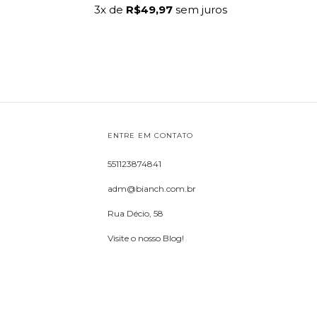
3
x de
R$49,97
sem juros
ENTRE EM CONTATO
551123874841
adm@bianch.com.br
Rua Décio, 58
Visite o nosso Blog!