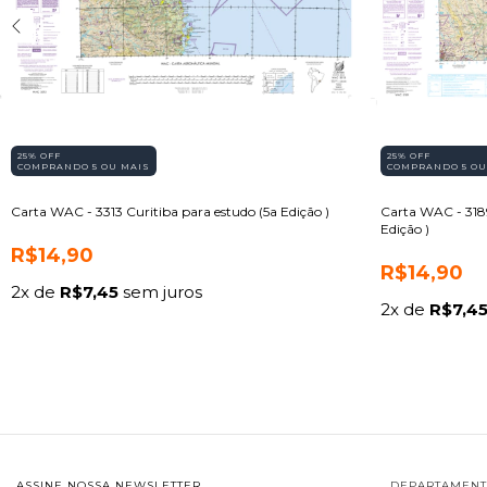
25% OFF
25% OFF
COMPRANDO 5 OU MAIS
COMPRANDO 5 OU
Carta WAC - 3313 Curitiba para estudo (5a Edição )
Carta WAC - 3189
Edição )
R$14,90
R$14,90
2
x de
R$7,45
sem juros
2
x de
R$7,4
ASSINE NOSSA NEWSLETTER
DEPARTAMEN