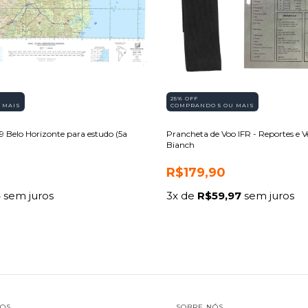
25% OFF
 MAIS
COMPRANDO 5 OU MAIS
 Belo Horizonte para estudo (5a
Prancheta de Voo IFR - Reportes e Ve
Bianch
R$179,90
5
sem juros
3
x de
R$59,97
sem juros
TOS
SOBRE NÓS