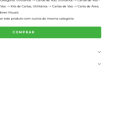
ategoria: Utilitários -> Cartas de Voo, Utilitários -> Cartas de Voo -
 Voo -> Kits de Cartas, Utilitários -> Cartas de Voo -> Carta de Área,
dores Visuais.
r este produto com outros da mesma categoria.