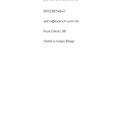
551123874841
adm@bianch.com.br
Rua Décio, 58
Visite o nosso Blog!