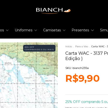
rios
Uniformes
Camisetas
Presentes
Simu
Início
.
Para o Voo
.
Carta WAC - 3
25% OFF
COMPRANDO 5 OU MAIS
Carta WAC - 3137 Pr
Edição )
SKU: bianch235a
R$9,90
25% OFF comprando 5 ou