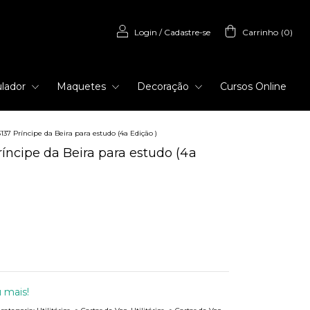
Login
/
Cadastre-se
Carrinho
(
0
)
lador
Maquetes
Decoração
Cursos Online
137 Príncipe da Beira para estudo (4a Edição )
íncipe da Beira para estudo (4a
 mais!