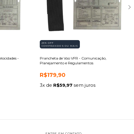
25% OFF
COMPRANDO 5 OU MAIS
locidades -
Prancheta de Voo VFR - Comunicação,
Planejamento e Regulamentos
R$179,90
3
x de
R$59,97
sem juros
ENTRE EM CONTATO