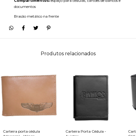
Compartimentos:
espaço para cédulas, cartões de bancos e
documentos
Brasão metálico na frente
Produtos relacionados
Carteira porta cédula
Carteira Porta Cédula -
Cart