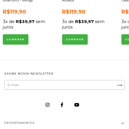
(Marrom) - Wings
Aviator
Cédu
R$119,90
R$119,90
R$
3
x de
R$39,97
sem
3
x de
R$39,97
sem
3
x
juros
juros
jur
ASSINE NOSSA NEWSLETTER
DEPARTAMENTOS