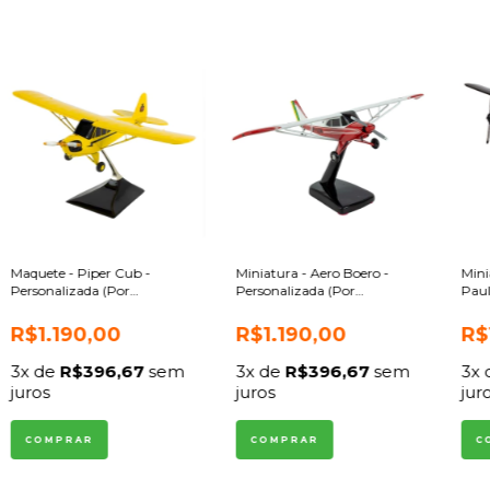
Maquete - Piper Cub -
Miniatura - Aero Boero -
Mini
Personalizada (Por
Personalizada (Por
Paul
encomenda)
encomenda)
(Po
R$1.190,00
R$1.190,00
R$
3
x de
R$396,67
sem
3
x de
R$396,67
sem
3
x
juros
juros
jur