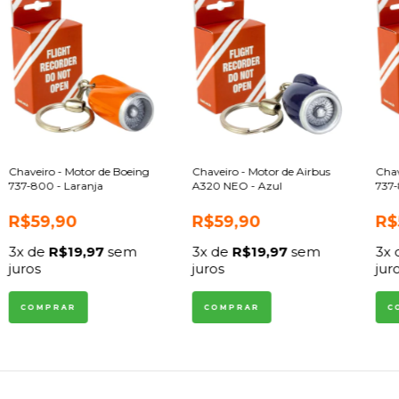
Chaveiro - Motor de Boeing
Chaveiro - Motor de Airbus
Chav
737-800 - Laranja
A320 NEO - Azul
737-
R$59,90
R$59,90
R$
3
x de
R$19,97
sem
3
x de
R$19,97
sem
3
x
juros
juros
jur