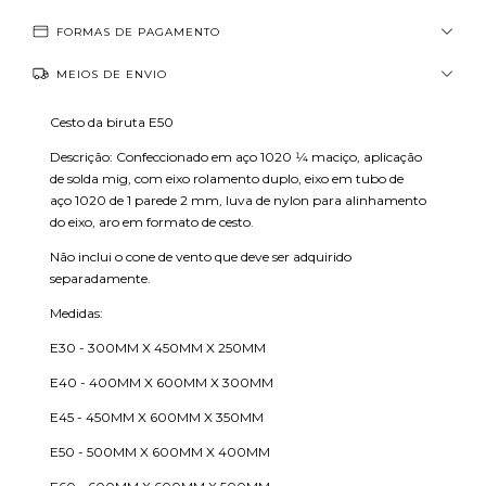
FORMAS DE PAGAMENTO
MEIOS DE ENVIO
Cesto da biruta E50
Descrição: Confeccionado em aço 1020 1⁄4 maciço, aplicação
de solda mig, com eixo rolamento duplo, eixo em tubo de
aço 1020 de 1 parede 2 mm, luva de nylon para alinhamento
do eixo, aro em formato de cesto.
Não inclui o cone de vento que deve ser adquirido
separadamente.
Medidas:
E30 - 300MM X 450MM X 250MM
E40 - 400MM X 600MM X 300MM
E45 - 450MM X 600MM X 350MM
E50 - 500MM X 600MM X 400MM