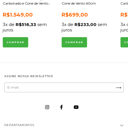
Carbonado e Cone de Vento
Cone de Vento 60cm
Carb
60cm
30c
R$1.549,00
R$699,00
R$
3
x de
R$516,33
sem
3
x de
R$233,00
sem
3
x
juros
juros
jur
COMPRAR
COMPRAR
C
ASSINE NOSSA NEWSLETTER
DEPARTAMENTOS