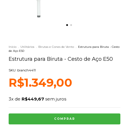
Início
.
Utilitários
.
Birutas e Cones de Vento
.
Estrutura para Biruta - Cesto
de Aço E50
Estrutura para Biruta - Cesto de Aço E50
SKU: bianch4411
R$1.349,00
3
x de
R$449,67
sem juros