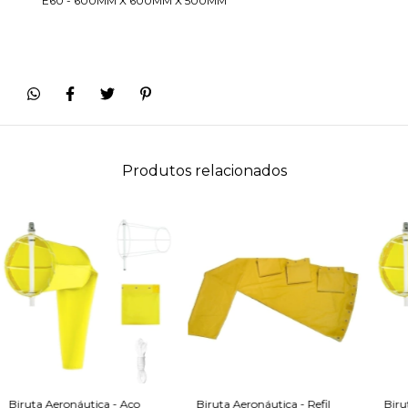
E60 - 600MM X 600MM X 500MM
Produtos relacionados
Biruta Aeronáutica - Aço
Biruta Aeronáutica - Refil
Biru