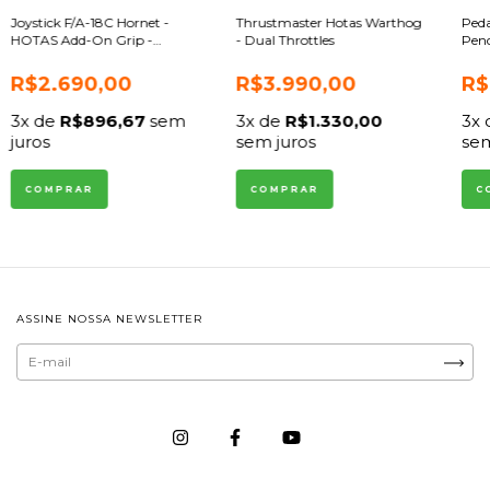
Joystick F/A-18C Hornet -
Thrustmaster Hotas Warthog
Peda
HOTAS Add-On Grip -
- Dual Throttles
Pend
Thrustmaster
R$2.690,00
R$3.990,00
R$
3
x de
R$896,67
sem
3
x de
R$1.330,00
3
x
juros
sem juros
sem
ASSINE NOSSA NEWSLETTER