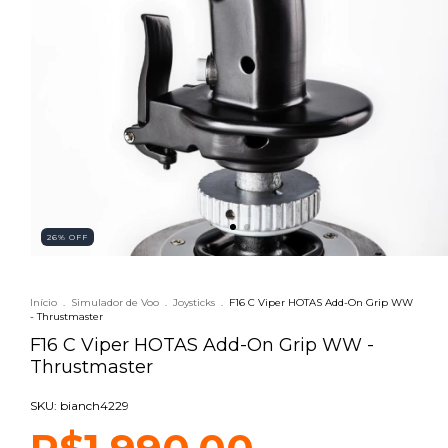
26
% OFF
Início
.
Simulador de Voo
.
Joysticks
.
F16 C Viper HOTAS Add-On Grip WW
- Thrustmaster
F16 C Viper HOTAS Add-On Grip WW -
Thrustmaster
SKU: bianch4229