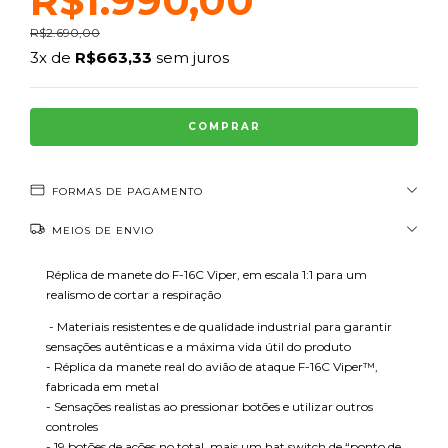
R$1.990,00
R$2.690,00
3
x de
R$663,33
sem juros
FORMAS DE PAGAMENTO
MEIOS DE ENVIO
Réplica de manete do F-16C Viper, em escala 1:1 para um
realismo de cortar a respiração
- Materiais resistentes e de qualidade industrial para garantir
sensações autênticas e a máxima vida útil do produto
- Réplica da manete real do avião de ataque F-16C Viper™,
fabricada em metal
- Sensações realistas ao pressionar botões e utilizar outros
controles
- 19 botões de ações no total, mais um hat switch de “ponto de