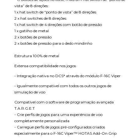
vista” de 8 direções:
1 x hat switch de “ponto de vista” de 8 direções
2 x hat switches de 8 direções
1 x hat switch de 4 direções com botão de pressão
1 x gatilho de metal
2 x botões de pressão
2 x botões de pressão para o dedo mindinho
Estrutura 100% de metal
Extensa compatibilidade nos jogos
- Integração nativa no DCS* através do módulo F-16C Viper
- Igualmente compatível com todos os outros jogos de
simulação de voo
Compatível com o software de programação avançada
T.A.R.G.E.T
- Crie perfis de jogos para uma experiência de voo
completamente personalizada
- Carregue perfis de jogos pré-configurados criados
especialmente para o F-16C Viper™ HOTAS Add-On Grip