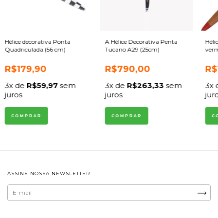
Hélice decorativa Ponta
A Hélice Decorativa Penta
Héli
Quadriculada (56 cm)
Tucano A29 (25cm)
verm
R$179,90
R$790,00
R$
3
x de
R$59,97
sem
3
x de
R$263,33
sem
3
x
juros
juros
jur
ASSINE NOSSA NEWSLETTER