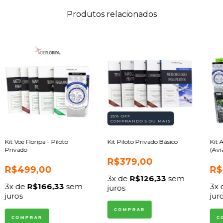
Produtos relacionados
25% OFF
COMPRANDO 5 OU MAIS
Kit Voe Floripa - Piloto
Kit Piloto Privado Básico
Kit 
Privado
(Avi
R$379,00
R$499,00
R$
3
x de
R$126,33
sem
3
x de
R$166,33
sem
3
x
juros
juros
jur