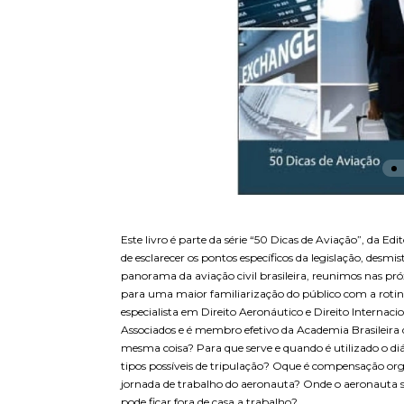
Este livro é parte da série “50 Dicas de Aviação”, da
de esclarecer os pontos específicos da legislação, desm
panorama da aviação civil brasileira, reunimos nas pró
para uma maior familiarização do público com a rotina,
especialista em Direito Aeronáutico e Direito Interna
Associados e é membro efetivo da Academia Brasileira
mesma coisa? Para que serve e quando é utilizado o di
tipos possíveis de tripulação? Oque é compensação or
jornada de trabalho do aeronauta? Onde o aeronauta 
pode ficar fora de casa a trabalho?