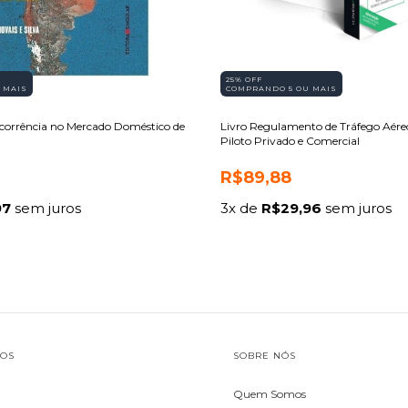
25% OFF
 MAIS
COMPRANDO 5 OU MAIS
corrência no Mercado Doméstico de
Livro Regulamento de Tráfego Aéreo
l
Piloto Privado e Comercial
R$89,88
97
sem juros
3
x de
R$29,96
sem juros
TOS
SOBRE NÓS
Quem Somos