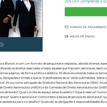
25% OFF comprando 5 ou
FORMAS DE PAGAMENTO
MEIOS DE ENVIO
 Editora Bianch, e com um formato de perguntas e respostas, aborda diversos a
istificando os direitos reservados a todos aqueles que tripulam aeronaves, bem 
ximas páginas, de forma prática e didática, 50 dicas envolvendo todos os tema
 obrigações e limites a que os ‘trabalhadores do ar’ estão submetidos. Sobre o
cional. Atuou como advogado do Sindicato Nacional dos Aeronautas (SNA). Atua
 de Direito Aeronáutico (ABDA) e da Comissão de Direito Aeronáutico da OAB/
ário de bordo? Qual o limite do espaço aéreo brasileiro? Oque é reserva? Com
gânica? Quem é aeronauta? Como é feita a escala de serviços do aeronauta? 
se apresenta para o trabalho? Quais são as obrigações e responsabilidades 