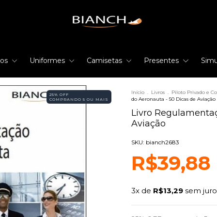
rios
Uniformes
Camisetas
Presentes
Simu
Início
.
Livros
.
Piloto Privado e C
25% OFF
do Aeronauta - 50 Dicas de Aviação
COMPRANDO 5 OU MAIS
Livro Regulamentaç
Aviação
SKU: bianch2683
R$39,88
3
x de
R$13,29
sem juro