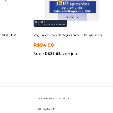
25% OFF
COMPRANDO 5 OU MAIS
 VFR e IFR -
Regulamento de Tráfego Aéreo - 1500 questões
R$94,90
3
x de
R$31,63
sem juros
ENTRE EM CONTATO
551123874841