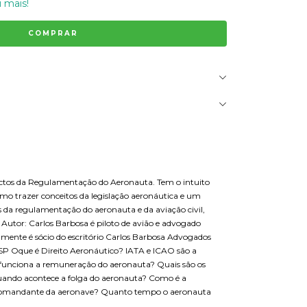
 mais!
spectos da Regulamentação do Aeronauta. Tem o intuito
como trazer conceitos da legislação aeronáutica e um
s da regulamentação do aeronauta e da aviação civil,
 Autor: Carlos Barbosa é piloto de avião e advogado
lmente é sócio do escritório Carlos Barbosa Advogados
SP Oque é Direito Aeronáutico? IATA e ICAO são a
o funciona a remuneração do aeronauta? Quais são os
Quando acontece a folga do aeronauta? Como é a
do comandante da aeronave? Quanto tempo o aeronauta