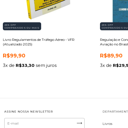
25% OFF
25% OFF
COMPRANDO 5 OU MAIS
COMPRANDO 5 OU
Livro Regulamentos de Tráfego Aéreo - VFR
Regulação e Con
(Atualizado 2025)
Aviação no Brasi
R$99,90
R$89,90
3
x de
R$33,30
sem juros
3
x de
R$29,
ASSINE NOSSA NEWSLETTER
DEPARTAMEN
Livros