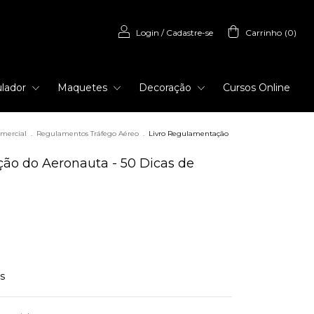
Login
/
Cadastre-se
Carrinho
(
0
)
lador
Maquetes
Decoração
Cursos Online
omercial
.
Regulamentos Tráfego Aéreo
.
Livro Regulamentação
ão do Aeronauta - 50 Dicas de
s