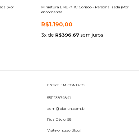
ada (Por
Miniatura EMB-711C Corisco - Personalizada (Por
encomenda)
R$1.190,00
3
x de
R$396,67
sem juros
ENTRE EM CONTATO
551123874841
adm@bianch.com.br
Rua Décio, 58
Visite o nosso Blog!