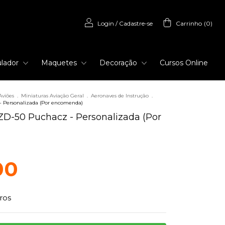
Login
/
Cadastre-se
Carrinho
(
0
)
lador
Maquetes
Decoração
Cursos Online
Aviões
.
Miniaturas Aviação Geral
.
Aeronaves de Instrução
.
- Personalizada (Por encomenda)
SZD-50 Puchacz - Personalizada (Por
00
ros