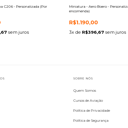
na C206 - Personalizada (Por
Miniatura - Aero Boero - Personaliz
encomenda)
0
R$1.190,00
,67
sem juros
3
x de
R$396,67
sem juros
TOS
SOBRE NÓS
Quem Somos
Cursos de Aviação
Política de Privacidade
Política de Segurança