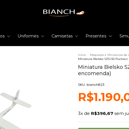
rios
Uniformes
Camisetas
Presentes
Simu
Início
.
Maquetes e Miniaturas de 
Miniatura Bielsko SZD-50 Puchacz 
Miniatura Bielsko 
encomenda)
SKU: bianch823
R$1.190,
3
x de
R$396,67
sem ju