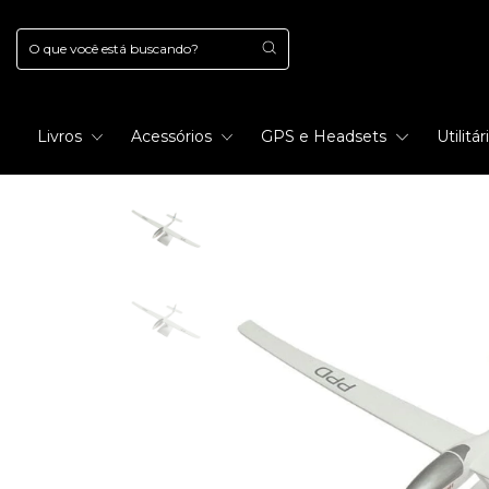
Livros
Acessórios
GPS e Headsets
Utilitá