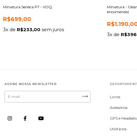
Miniatura Seneca PT - VOQ
Miniatura - Cess
encomenda)
R$699,00
R$1.190,0
3
x de
R$233,00
sem juros
3
x de
R$396
ASSINE NOSSA NEWSLETTER
DEPARTAMEN
Livros
Acessórios
GPS e Headsets
Utilitários