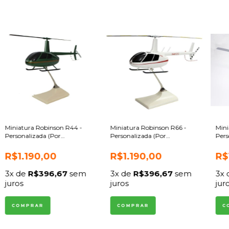
Miniatura Robinson R44 -
Miniatura Robinson R66 -
Mini
Personalizada (Por
Personalizada (Por
Pers
encomenda)
encomenda)
enc
R$1.190,00
R$1.190,00
R$
3
x de
R$396,67
sem
3
x de
R$396,67
sem
3
x
juros
juros
jur