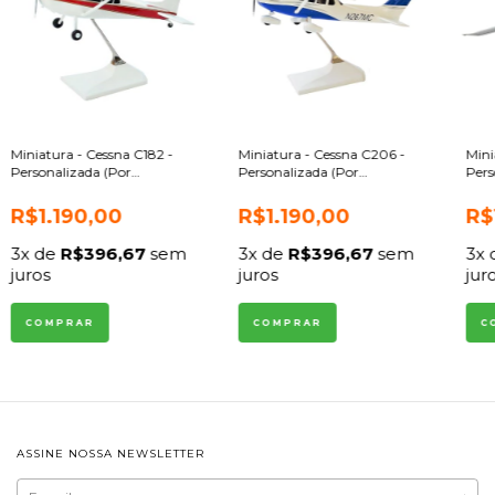
Miniatura - Cessna C182 -
Miniatura - Cessna C206 -
Mini
Personalizada (Por
Personalizada (Por
Pers
encomenda)
encomenda)
R$1.190,00
R$1.190,00
R$
3
x de
R$396,67
sem
3
x de
R$396,67
sem
3
x
juros
juros
jur
ASSINE NOSSA NEWSLETTER