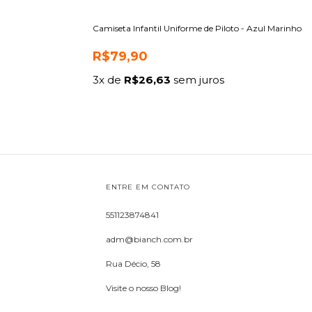
Camiseta Infantil Uniforme de Piloto - Azul Marinho
R$79,90
3
x de
R$26,63
sem juros
ENTRE EM CONTATO
551123874841
adm@bianch.com.br
Rua Décio, 58
Visite o nosso Blog!