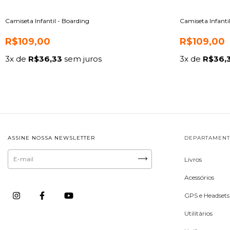
Camiseta Infantil - Boarding
Camiseta Infanti
R$109,00
R$109,00
3
x de
R$36,33
sem juros
3
x de
R$36,
ASSINE NOSSA NEWSLETTER
DEPARTAMEN
Livros
Acessórios
GPS e Headsets
Utilitários