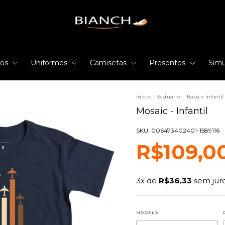
rios
Uniformes
Camisetas
Presentes
Simu
Início
.
Vestuário
.
Baby e Infantil
Mosaic - Infantil
SKU: 006473402401-1589116
R$109,0
3
x de
R$36,33
sem jur
MODELO