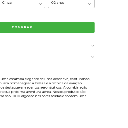
enta uma estampa elegante de uma aeronave, capturando
 busca homenagear a beleza e a técnica da aviação.
ça de destaque em eventos aeronáuticos. A combinação
para sua próxima aventura aérea. Nossos produtos são
tas são 100% algodão nas cores sólidas e contêm uma