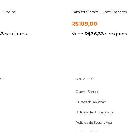
l - Engine
Camiseta Infantil - Instrumentos
R$109,00
33
sem juros
3
x de
R$36,33
sem juros
TOS
SOBRE NÓS
Quem Somos
Cursos de Aviação
Política de Privacidade
Política de Segurança