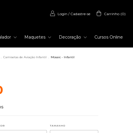
Login
/
Cadastre-se
Carrinho
(
0
)
lador
Maquetes
Decoração
Cursos Online
.
Camisetas de Aviação Infantil
.
Mosaic - Infantil
0
os
COR
TAMANHO