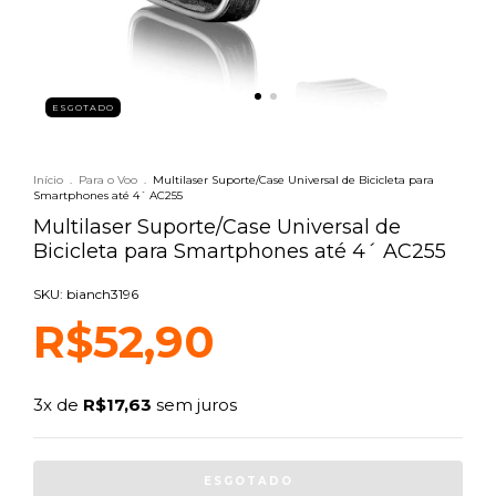
ESGOTADO
Início
.
Para o Voo
.
Multilaser Suporte/Case Universal de Bicicleta para
Smartphones até 4´ AC255
Multilaser Suporte/Case Universal de
Bicicleta para Smartphones até 4´ AC255
SKU: bianch3196
R$52,90
3
x de
R$17,63
sem juros