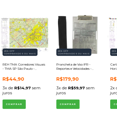
25% OFF
25% OFF
25%
COMPRANDO 5 OU MAIS
COMPRANDO 5 OU MAIS
COM
REH TMA Corredores Visuais
Prancheta de Voo IFR -
Cart
- TMA SP São Paulo -
Reportes e Velocidades -
Hori
Helicóptero
Bianch
Ediç
R$44,90
R$179,90
R$
3
x de
R$14,97
sem
3
x de
R$59,97
sem
2
x
juros
juros
jur
COMPRAR