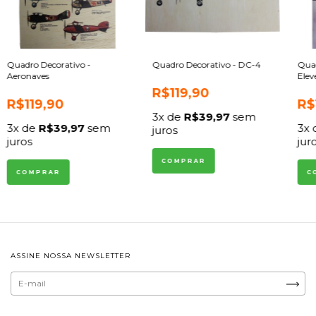
Quadro Decorativo -
Quadro Decorativo - DC-4
Quad
Aeronaves
Elev
R$119,90
R$119,90
R$
3
x de
R$39,97
sem
3
x de
R$39,97
sem
3
x
juros
juros
jur
ASSINE NOSSA NEWSLETTER