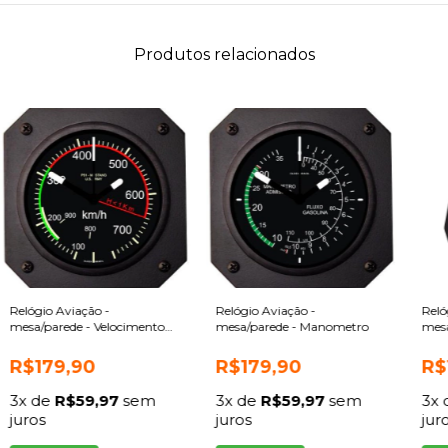
Produtos relacionados
Relógio Aviação -
Relógio Aviação -
Reló
mesa/parede - Velocimento
mesa/parede - Manometro
mesa
P51 Mustang
Velo
R$179,90
R$179,90
R$
3
x de
R$59,97
sem
3
x de
R$59,97
sem
3
x
juros
juros
jur