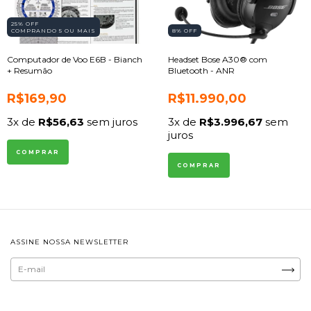
25% OFF
COMPRANDO 5 OU MAIS
8
% OFF
Computador de Voo E6B - Bianch
Headset Bose A30® com
+ Resumão
Bluetooth - ANR
R$169,90
R$11.990,00
3
x de
R$56,63
sem juros
3
x de
R$3.996,67
sem
juros
COMPRAR
ASSINE NOSSA NEWSLETTER