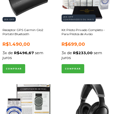
25% OFF
25
% OFF
COMPRANDO 5 OU MAIS
Receptor GPS Garmin Glo2
Kit Piloto Privado Completo -
Portátil Bluetooth
Para Pilotos de Avião
R$1.490,00
R$699,00
3
x de
R$496,67
sem
3
x de
R$233,00
sem
juros
juros