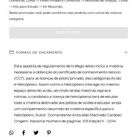
Comercial, Livros -> Piloto Privado e Comercial -> Resumão de Aviação , Livros
-> Kits para Estudo -> Kit Resumão.
Nesta promoção você pode combinar este produto com outros da mesma
categoria.
FORMAS DE PAGAMENTO
Esta apostila de regulamento de tráfego aéreo inclui a matéria
necessária á obtenção do certificado de conhecimento teórico
(CCT), para as licenças de piloto privado, das categorias Avião
e Helicóptero. Assim como o helicóptero interage no mesmo
espaço aéreo do avião, servindo-se das mesmas regras e
rotinas, o candidato a licença de helicópteros terá de estudar
toda a matéria destinada aos pilotos de aviões e estudar ainda
um complemento resumido da matéria especifica para o
helicóptero. Autor: Comandante Ariovaldo Machado Cardoso
Origem: Nacional Número de páginas: 105 Edição 9 - 2014