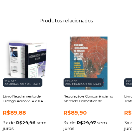
Produtos relacionados
25% OFF
25% OFF
25%
COMPRANDO 5 OU MAIS
COMPRANDO 5 OU MAIS
COM
Livro Regulamento de
Regulação e Concorrência no
Livr
Tráfego Aéreo VFR e IFR -
Mercado Doméstico de
Tráf
Piloto Privado e Comercial
Aviação no Brasil
R$89,88
R$89,90
R$
3
x de
R$29,96
sem
3
x de
R$29,97
sem
3
x
juros
juros
jur