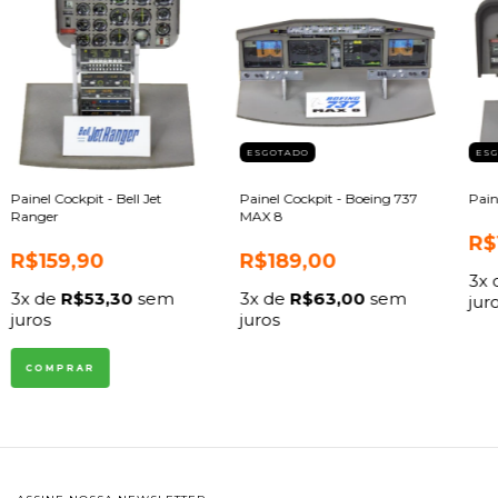
ESGOTADO
ES
Painel Cockpit - Bell Jet
Painel Cockpit - Boeing 737
Pain
Ranger
MAX 8
R$
R$159,90
R$189,00
3
x
3
x de
R$53,30
sem
3
x de
R$63,00
sem
jur
juros
juros