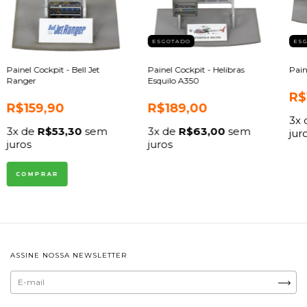
ESGOTADO
ES
Painel Cockpit - Bell Jet
Painel Cockpit - Helibras
Pain
Ranger
Esquilo A350
R$
R$159,90
R$189,00
3
x
3
x de
R$53,30
sem
3
x de
R$63,00
sem
jur
juros
juros
ASSINE NOSSA NEWSLETTER